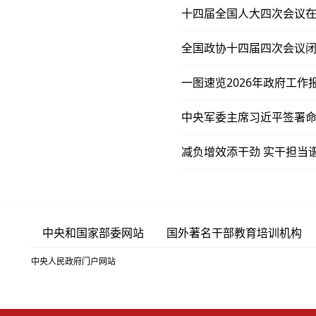
十四届全国人大四次会议
全国政协十四届四次会议闭
一图速览2026年政府工作
中央军委主席习近平签署命
减负增效添干劲 实干担当
中央和国家部委网站
国外著名干部教育培训机构
中央人民政府门户网站