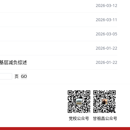
2026-03-12
2026-03-11
2026-03-05
2026-01-22
为基层减负综述
2026-01-22
页
GO
党校公众号
甘祖昌公众号